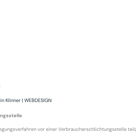
k
tin Klinner | WEBDESIGN
ngs­stelle
eilegungsverfahren vor einer Verbraucherschlichtungsstelle te